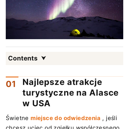
Contents
Najlepsze atrakcje
turystyczne na Alasce
w USA
Świetne
miejsce do odwiedzenia
, jeśli
chcesz uciec od zgiełku współczesnego