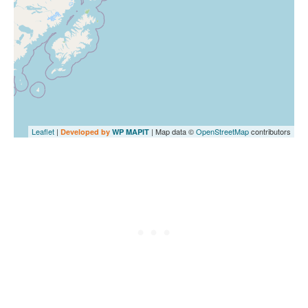
Leaflet
|
| Map data ©
OpenStreetMap
contributors
Developed by
WP MAPIT