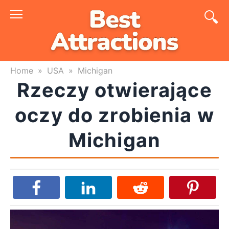
Skip
to
content
Home
»
USA
»
Michigan
Rzeczy otwierające
oczy do zrobienia w
Michigan