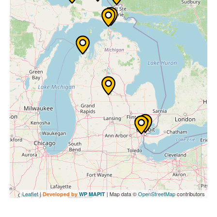
Leaflet
|
| Map data ©
OpenStreetMap
contributors
Developed by
WP MAPIT