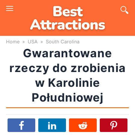
Skip
to
content
Home
»
USA
»
South Carolina
Gwarantowane
rzeczy do zrobienia
w Karolinie
Południowej