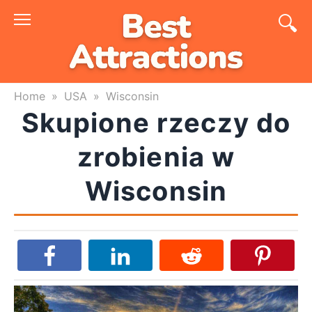
Skip
to
content
Home
»
USA
»
Wisconsin
Skupione rzeczy do
zrobienia w
Wisconsin