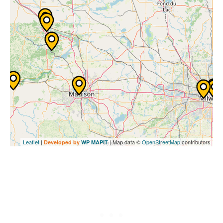
Leaflet
|
| Map data ©
OpenStreetMap
contributors
Developed by
WP MAPIT