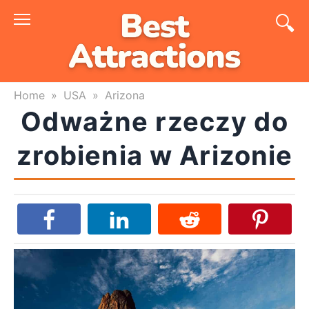
Skip
to
content
Home
»
USA
»
Arizona
Odważne rzeczy do
zrobienia w Arizonie